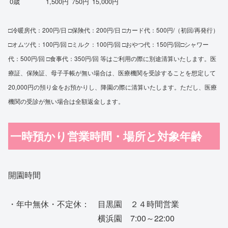
0歳
1,500円
750円
15,000円
□冷暖房代：200円/日 □保険代：200円/日 □カード代：500円/（初回/再発行）
□オムツ代：100円/回 □ミルク：100円/回 □おやつ代：150円/回□シャワー
代：500円/回 □食事代：350円/回 等はご利用の際に別途清算いたします。医
療証、保険証、母子手帳が無い場合は、医療機関を受診することを想定して
20,000円の預り金をお預かりし、降園の際に清算いたします。ただし、医療
機関の受診が無い場合は全額返金します。
一時預かり営業時間・場所と対象年齢
開園時間
・年中無休・不定休： 目黒園 ２４時間営業
横浜園 7:00～22:00